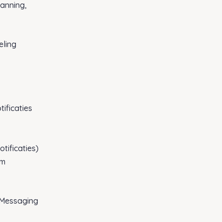
lanning,
eling
ificaties
tificaties)
rm
 Messaging