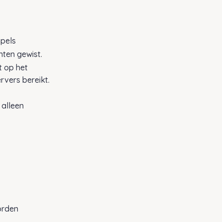
mpels
hten gewist.
t op het
rvers bereikt.
 alleen
orden