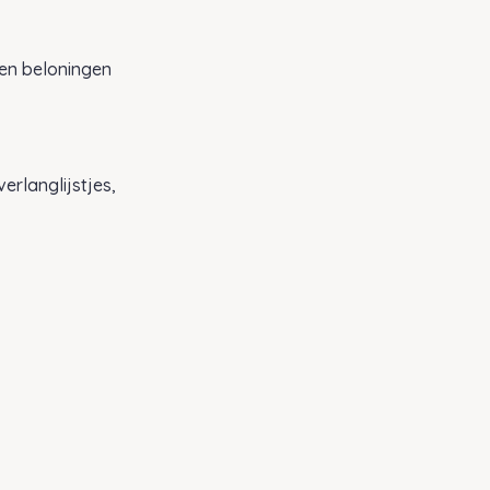
 en beloningen
rlanglijstjes,