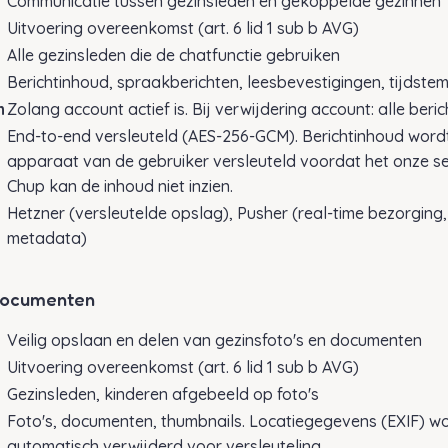
Communicatie tussen gezinsleden en gekoppelde gezinnen
Uitvoering overeenkomst (art. 6 lid 1 sub b AVG)
Alle gezinsleden die de chatfunctie gebruiken
Berichtinhoud, spraakberichten, leesbevestigingen, tijdste
n
Zolang account actief is. Bij verwijdering account: alle beric
End-to-end versleuteld (AES-256-GCM). Berichtinhoud word
apparaat van de gebruiker versleuteld voordat het onze se
Chup kan de inhoud niet inzien.
Hetzner (versleutelde opslag), Pusher (real-time bezorging,
metadata)
 documenten
Veilig opslaan en delen van gezinsfoto's en documenten
Uitvoering overeenkomst (art. 6 lid 1 sub b AVG)
Gezinsleden, kinderen afgebeeld op foto's
Foto's, documenten, thumbnails. Locatiegegevens (EXIF) w
automatisch verwijderd voor versleuteling.