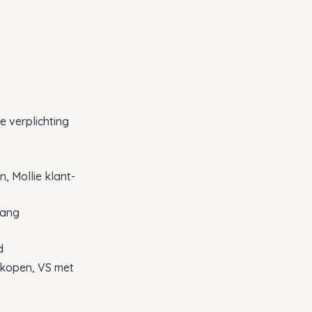
e verplichting
 Mollie klant-
lang
d
nkopen, VS met