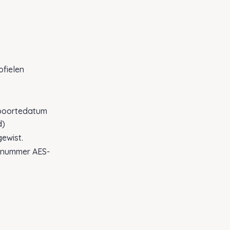
fielen
eboortedatum
d)
gewist.
nnummer AES-