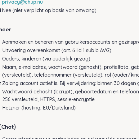
privacy@chup.nu
d
Nee (niet verplicht op basis van omvang)
heer
Aanmaken en beheren van gebruikersaccounts en gezinspro
Uitvoering overeenkomst (art. 6 lid 1 sub b AVG)
Ouders, kinderen (via ouderlijk gezag)
Naam, e-mailadres, wachtwoord (gehasht), profielfoto, g
(versleuteld), telefoonnummer (versleuteld), rol (ouder/kin
n
Zolang account actief is. Bij verwijdering: binnen 30 dagen 
Wachtwoord gehasht (bcrypt), geboortedatum en telefoo
256 versleuteld, HTTPS, sessie-encryptie
Hetzner (hosting, EU/Duitsland)
(Chat)