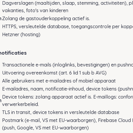
Dagverslagen (maaltijden, slaap, stemming, activiteiten), p
vakanties, foto's van kinderen
n
Zolang de gastouderkoppeling actief is.
HTTPS, versleutelde database, toegangscontrole per kopp
Hetzner (hosting)
notificaties
Transactionele e-mails (inloglinks, bevestigingen) en pushnot
Uitvoering overeenkomst (art. 6 lid 1 sub b AVG)
Alle gebruikers met e-mailadres of mobiel apparaat
E-mailadres, naam, notificatie-inhoud, device tokens (pushno
Device tokens: zolang apparaat actief is. E-maillogs: confo
n
verwerkerbeleid.
TLS in transit, device tokens in versleutelde database
Postmark (e-mail, VS met EU-waarborgen), Firebase Cloud
(push, Google, VS met EU-waarborgen)