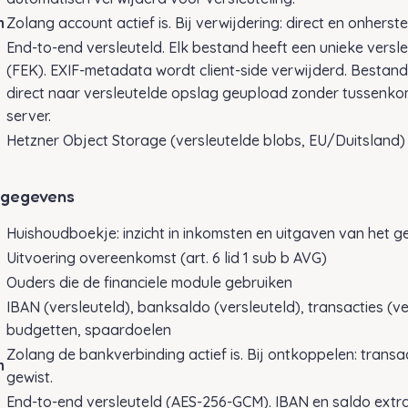
n
Zolang account actief is. Bij verwijdering: direct en onherst
End-to-end versleuteld. Elk bestand heeft een unieke versle
(FEK). EXIF-metadata wordt client-side verwijderd. Besta
direct naar versleutelde opslag geupload zonder tussenko
server.
Hetzner Object Storage (versleutelde blobs, EU/Duitsland)
e gegevens
Huishoudboekje: inzicht in inkomsten en uitgaven van het g
Uitvoering overeenkomst (art. 6 lid 1 sub b AVG)
Ouders die de financiele module gebruiken
IBAN (versleuteld), banksaldo (versleuteld), transacties (ve
budgetten, spaardoelen
Zolang de bankverbinding actief is. Bij ontkoppelen: transa
n
gewist.
End-to-end versleuteld (AES-256-GCM). IBAN en saldo extra