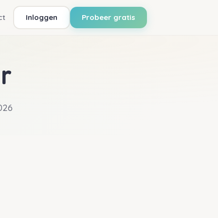
ct
Inloggen
Probeer gratis
r
026