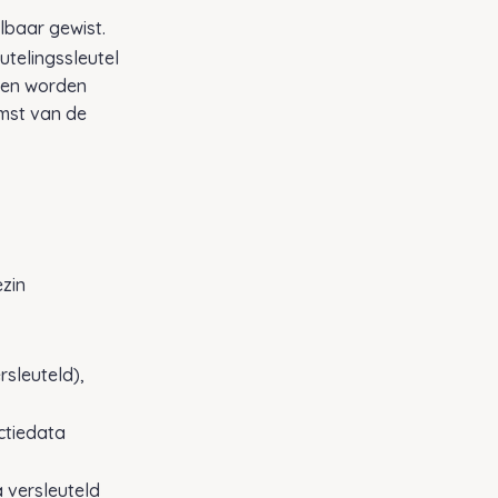
elbaar gewist.
utelingssleutel
nden worden
mst van de
ezin
rsleuteld),
ctiedata
 versleuteld