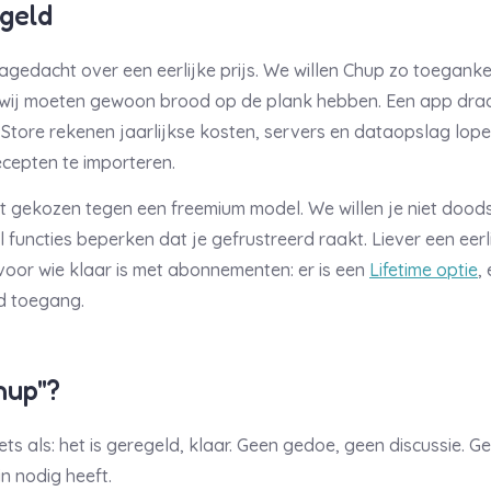
 geld
gedacht over een eerlijke prijs. We willen Chup zo toegankel
ij moeten gewoon brood op de plank hebben. Een app draai
 Store rekenen jaarlijkse kosten, servers en dataopslag lop
ecepten te importeren.
 gekozen tegen een freemium model. We willen je niet do
 functies beperken dat je gefrustreerd raakt. Liever een eerli
voor wie klaar is met abonnementen: er is een
Lifetime optie
,
jd toegang.
hup"?
ts als: het is geregeld, klaar. Geen gedoe, geen discussie. G
in nodig heeft.