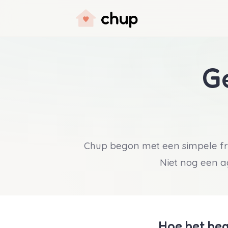
G
Chup begon met een simpele frus
Niet nog een ag
Hoe het be