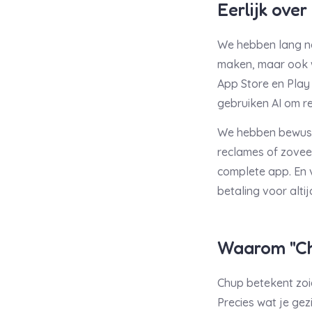
Eerlijk over
We hebben lang na
maken, maar ook w
App Store en Play
gebruiken AI om r
We hebben bewust
reclames of zoveel
complete app. En 
betaling voor alti
Waarom "C
Chup betekent zoie
Precies wat je gez