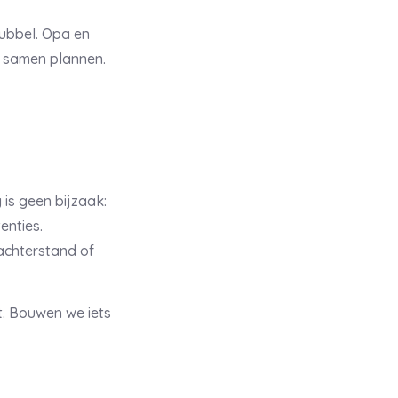
bubbel. Opa en
n samen plannen.
is geen bijzaak:
enties.
achterstand of
t. Bouwen we iets