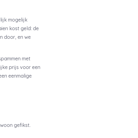
ijk mogelijk
en kost geld: de
en door, en we
odspammen met
jke prijs voor een
 een eenmalige
ewoon gefikst.