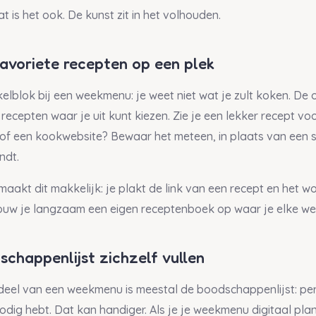
at is het ook. De kunst zit in het volhouden.
favoriete recepten op een plek
kelblok bij een weekmenu: je weet niet wat je zult koken. De 
recepten waar je uit kunt kiezen. Zie je een lekker recept v
 of een kookwebsite? Bewaar het meteen, in plaats van een 
ndt.
maakt dit makkelijk: je plakt de link van een recept en het 
uw je langzaam een eigen receptenboek op waar je elke wee
chappenlijst zichzelf vullen
deel van een weekmenu is meestal de boodschappenlijst: pe
odig hebt. Dat kan handiger. Als je je weekmenu digitaal pla