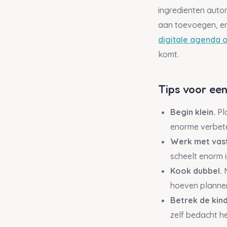
ingredienten autom
aan toevoegen, en
digitale agenda 
komt.
Tips voor ee
Begin klein.
Pla
enorme verbete
Werk met vast
scheelt enorm 
Kook dubbel.
M
hoeven planne
Betrek de kin
zelf bedacht h