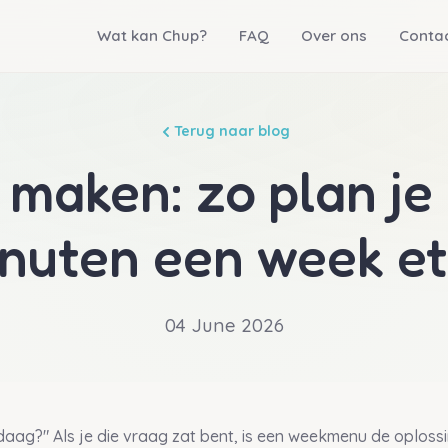
Wat kan Chup?
FAQ
Over ons
Conta
Terug naar blog
aken: zo plan je 
nuten een week e
04 June 2026
aag?" Als je die vraag zat bent, is een weekmenu de oploss