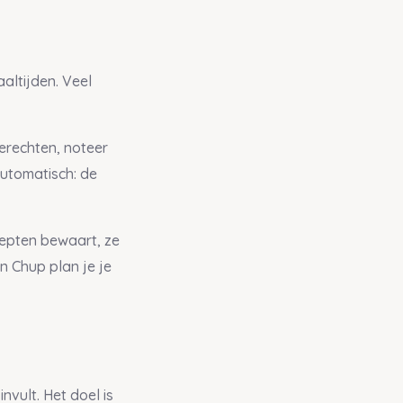
altijden. Veel
erechten, noteer
automatisch: de
epten bewaart, ze
n Chup plan je je
nvult. Het doel is