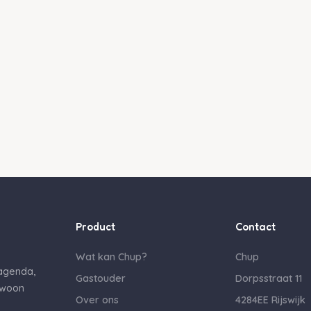
Product
Contact
Wat kan Chup?
Chup
 agenda,
Gastouder
Dorpsstraat 11
ewoon
Over ons
4284EE Rijswijk