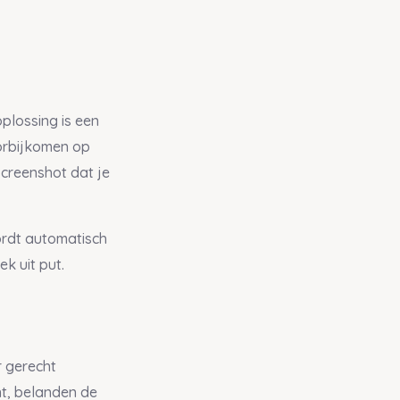
oplossing is een
oorbijkomen op
screenshot dat je
wordt automatisch
k uit put.
r gerecht
nt, belanden de