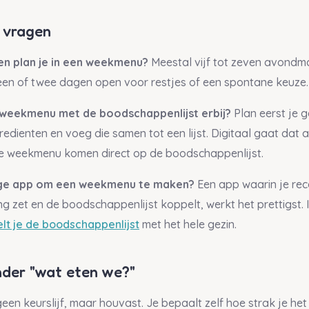
 vragen
en plan je in een weekmenu?
Meestal vijf tot zeven avondma
en of twee dagen open voor restjes of een spontane keuze.
weekmenu met de boodschappenlijst erbij?
Plan eerst je g
redienten en voeg die samen tot een lijst. Digitaal gaat dat 
je weekmenu komen direct op de boodschappenlijst.
ige app om een weekmenu te maken?
Een app waarin je rec
g zet en de boodschappenlijst koppelt, werkt het prettigst. I
t je de boodschappenlijst
met het hele gezin.
der "wat eten we?"
en keurslijf, maar houvast. Je bepaalt zelf hoe strak je het i